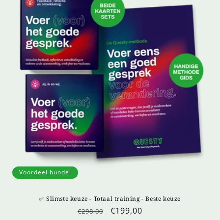
Voordeel bundel
✅ Slimste keuze - Totaal training - Beste keuze
Normale
Aanbiedingsprijs
€199,00
€298,00