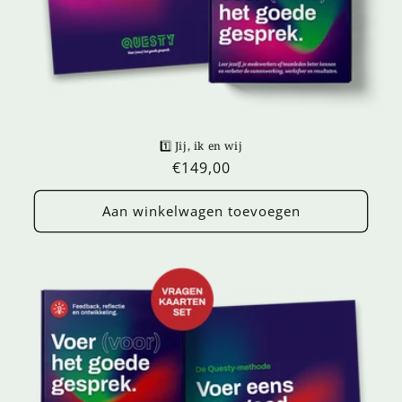
1️⃣ Jij, ik en wij
Normale
€149,00
prijs
Aan winkelwagen toevoegen